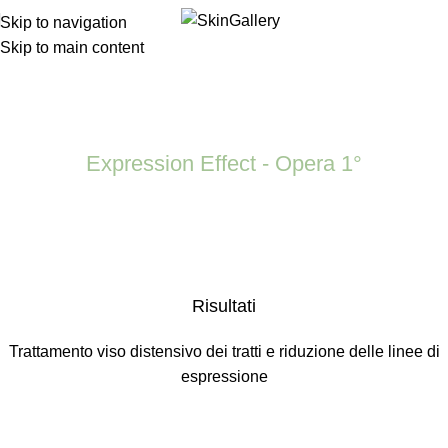
Skip to navigation
Skip to main content
Expression Effect – Opera 1°
Home
Expression Effect – Opera 1°
Expression Effect – Opera
1°
Expression Effect - Opera 1°
Risultati
Trattamento viso distensivo dei tratti e riduzione delle linee di
espressione