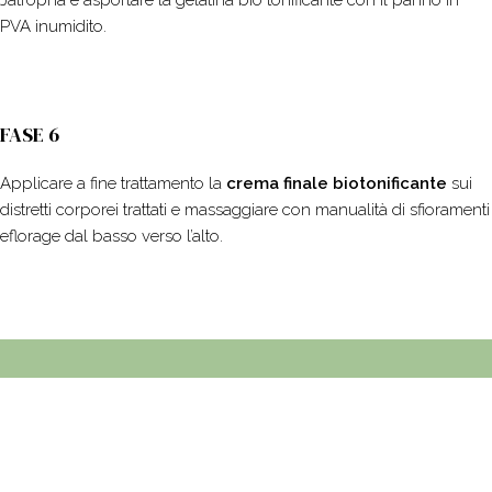
Jatropha e asportare la gelatina bio tonificante con il panno in
PVA inumidito.
FASE 6
Applicare a fine trattamento la
crema finale biotonificante
sui
distretti corporei trattati e massaggiare con manualità di sfioramenti
eflorage dal basso verso l’alto.