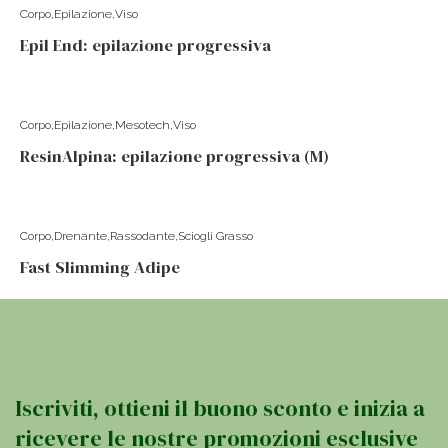
Corpo
Epilazione
Viso
Epil End: epilazione progressiva
Corpo
Epilazione
Mesotech
Viso
ResinAlpina: epilazione progressiva (M)
Corpo
Drenante
Rassodante
Sciogli Grasso
Fast Slimming Adipe
Iscriviti, ottieni il buono sconto e inizia a
ricevere le nostre promozioni esclusive